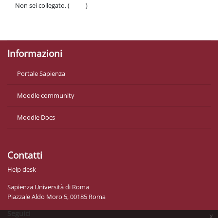
Non sei collegato. (
Login
)
Politiche
Ottieni l'app mobile
Informazioni
Portale Sapienza
Moodle community
Moodle Docs
Contatti
Help desk
Sapienza Università di Roma
Piazzale Aldo Moro 5, 00185 Roma
Seguici
x