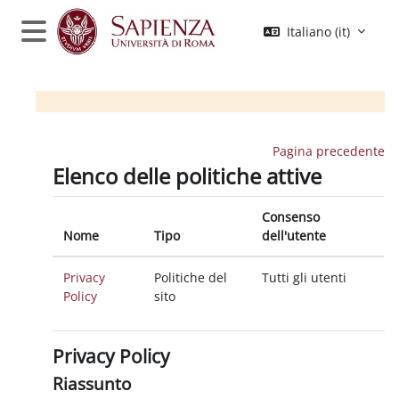
Vai al contenuto principale
Italiano ‎(it)‎
Pannello laterale
Pagina precedente
Elenco delle politiche attive
Consenso
Nome
Tipo
dell'utente
Privacy
Politiche del
Tutti gli utenti
Policy
sito
Privacy Policy
Riassunto