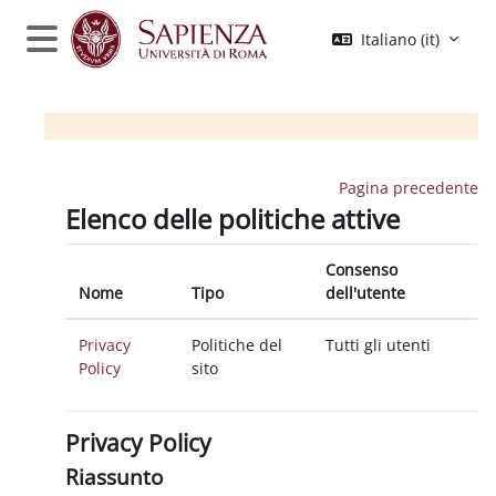
Vai al contenuto principale
Italiano ‎(it)‎
Pannello laterale
Moodle Sapienza
Pagina precedente
Elenco delle politiche attive
Consenso
Nome
Tipo
dell'utente
Privacy
Politiche del
Tutti gli utenti
Policy
sito
Privacy Policy
Riassunto