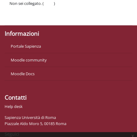
Non sei collegato. (
Login
)
Politiche
Ottieni l'app mobile
Informazioni
Portale Sapienza
Moodle community
Moodle Docs
Contatti
Help desk
Sapienza Università di Roma
Piazzale Aldo Moro 5, 00185 Roma
Seguici
x