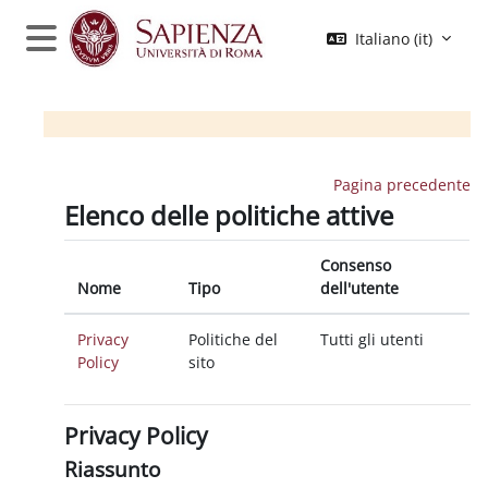
Vai al contenuto principale
Italiano ‎(it)‎
Pannello laterale
Moodle Sapienza
Pagina precedente
Elenco delle politiche attive
Consenso
Nome
Tipo
dell'utente
Privacy
Politiche del
Tutti gli utenti
Policy
sito
Privacy Policy
Riassunto