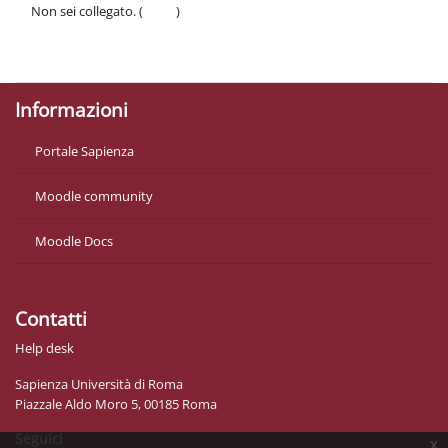
Non sei collegato. (
Login
)
Politiche
Ottieni l'app mobile
Informazioni
Portale Sapienza
Moodle community
Moodle Docs
Contatti
Help desk
Sapienza Università di Roma
Piazzale Aldo Moro 5, 00185 Roma
Seguici
x