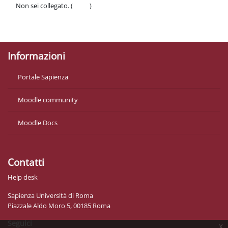
Non sei collegato. (
Login
)
Politiche
Ottieni l'app mobile
Informazioni
Portale Sapienza
Moodle community
Moodle Docs
Contatti
Help desk
Sapienza Università di Roma
Piazzale Aldo Moro 5, 00185 Roma
Seguici
x