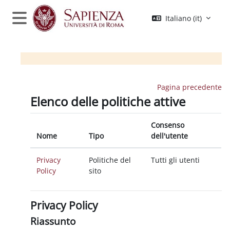
Vai al contenuto principale
Italiano ‎(it)‎
Pannello laterale
Pagina precedente
Elenco delle politiche attive
Consenso
Nome
Tipo
dell'utente
Privacy
Politiche del
Tutti gli utenti
Policy
sito
Privacy Policy
Riassunto