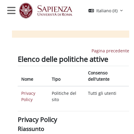
Vai al contenuto principale
Italiano ‎(it)‎
Pannello laterale
Pagina precedente
Elenco delle politiche attive
Consenso
Nome
Tipo
dell'utente
Privacy
Politiche del
Tutti gli utenti
Policy
sito
Privacy Policy
Riassunto