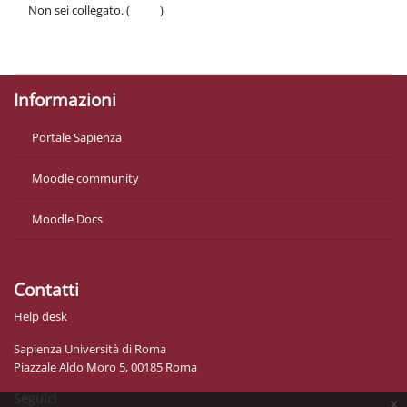
Non sei collegato. (
Login
)
Politiche
Ottieni l'app mobile
Informazioni
Portale Sapienza
Moodle community
Moodle Docs
Contatti
Help desk
Sapienza Università di Roma
Piazzale Aldo Moro 5, 00185 Roma
Seguici
x