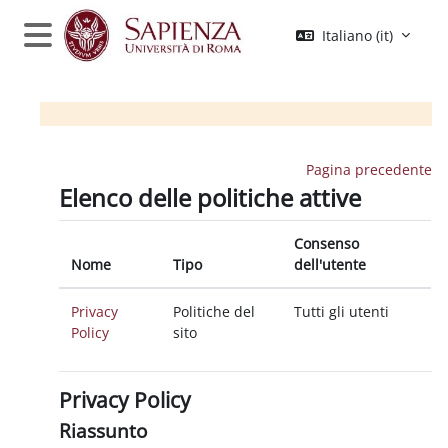
Vai al contenuto principale
Italiano ‎(it)‎
Pannello laterale
Pagina precedente
Elenco delle politiche attive
Consenso
Nome
Tipo
dell'utente
Privacy
Politiche del
Tutti gli utenti
Policy
sito
Privacy Policy
Riassunto