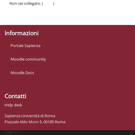
Non sei collegato. (
Login
)
Politiche
Ottieni l'app mobile
Informazioni
Portale Sapienza
Moodle community
Moodle Docs
Contatti
Help desk
Sapienza Università di Roma
Piazzale Aldo Moro 5, 00185 Roma
Seguici
x