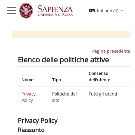
Vai al contenuto principale
Italiano ‎(it)‎
Pannello laterale
Pagina precedente
Elenco delle politiche attive
Consenso
Nome
Tipo
dell'utente
Privacy
Politiche del
Tutti gli utenti
Policy
sito
Privacy Policy
Riassunto