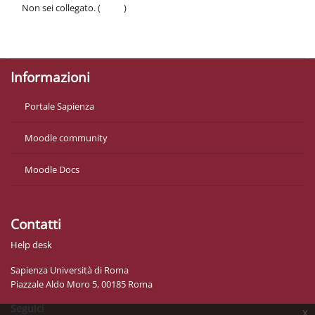
Non sei collegato. (
Login
)
Politiche
Ottieni l'app mobile
Informazioni
Portale Sapienza
Moodle community
Moodle Docs
Contatti
Help desk
Sapienza Università di Roma
Piazzale Aldo Moro 5, 00185 Roma
Seguici
x