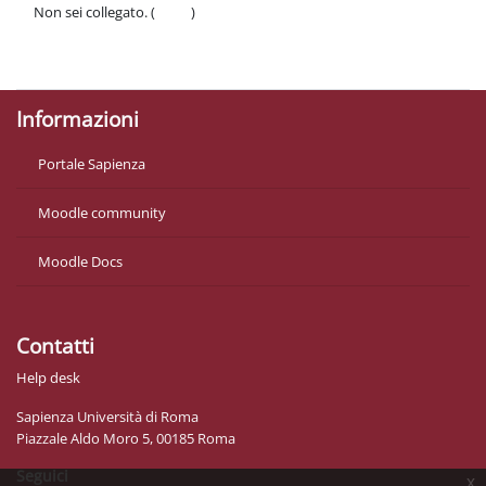
Non sei collegato. (
Login
)
Politiche
Ottieni l'app mobile
Informazioni
Portale Sapienza
Moodle community
Moodle Docs
Contatti
Help desk
Sapienza Università di Roma
Piazzale Aldo Moro 5, 00185 Roma
Seguici
x