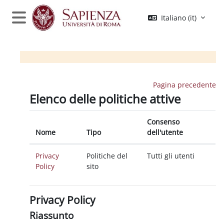
Vai al contenuto principale
Italiano ‎(it)‎
Pannello laterale
Pagina precedente
Elenco delle politiche attive
Consenso
Nome
Tipo
dell'utente
Privacy
Politiche del
Tutti gli utenti
Policy
sito
Privacy Policy
Riassunto