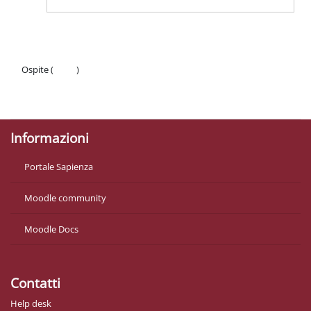
Ospite (
Login
)
Politiche
Ottieni l'app mobile
Informazioni
Portale Sapienza
Moodle community
Moodle Docs
Contatti
Help desk