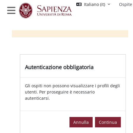
Vai al contenuto principale
Italiano ‎(it)‎
Ospite
Pannello laterale
Autenticazione obbligatoria
Gli ospiti non possono visualizzare i profili degli
utenti. Per proseguire è necessario
autenticarsi.
Annulla
Continua