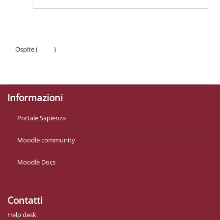
Ospite (
Login
)
Politiche
Ottieni l'app mobile
Informazioni
Portale Sapienza
Moodle community
Moodle Docs
Contatti
Help desk