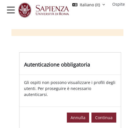
Vai al contenuto principale
Ospite
Italiano ‎(it)‎
Pannello laterale
Autenticazione obbligatoria | Moo
Autenticazione obbligatoria
Gli ospiti non possono visualizzare i profili degli
utenti. Per proseguire è necessario
autenticarsi.
Annulla
Continua