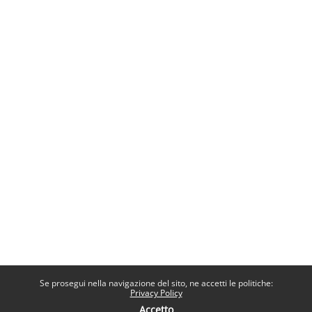
Se prosegui nella navigazione del sito, ne accetti le politiche:
Privacy Policy
Accetto