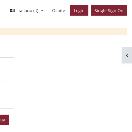
Italiano ‎(it)‎
Ospite
Login
Single Sign On
Apr
nua