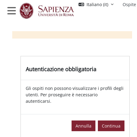
Vai al contenuto principale
Italiano ‎(it)‎
Ospite
Pannello laterale
Autenticazione obbligatoria
Gli ospiti non possono visualizzare i profili degli
utenti. Per proseguire è necessario
autenticarsi.
Annulla
Continua