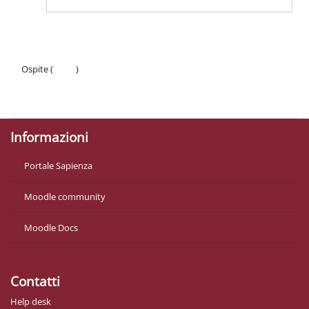
Ospite (
Login
)
Politiche
Ottieni l'app mobile
Informazioni
Portale Sapienza
Moodle community
Moodle Docs
Contatti
Help desk