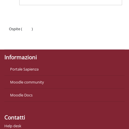
Ospite (
Login
)
Politiche
Ottieni l'app mobile
Informazioni
Portale Sapienza
Moodle community
Moodle Docs
Contatti
Help desk