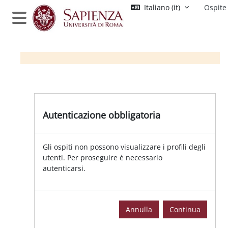
Vai al contenuto principale
Italiano ‎(it)‎
Ospite
Pannello laterale
Autenticazione obbligatoria
Gli ospiti non possono visualizzare i profili degli
utenti. Per proseguire è necessario
autenticarsi.
Annulla
Continua