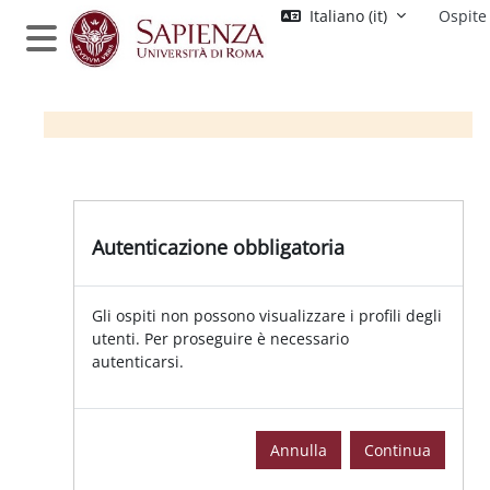
Vai al contenuto principale
Italiano ‎(it)‎
Ospite
Pannello laterale
Autenticazione obbligatoria
Gli ospiti non possono visualizzare i profili degli
utenti. Per proseguire è necessario
autenticarsi.
Annulla
Continua