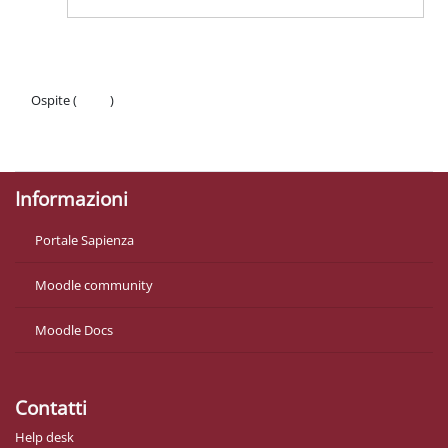
Ospite (
Login
)
Politiche
Ottieni l'app mobile
Informazioni
Portale Sapienza
Moodle community
Moodle Docs
Contatti
Help desk