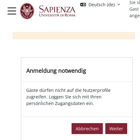
Sie s
Zum Hauptinhalt
Deutsch ‎(de)‎
Gast
ange
Website-Übersicht
Anmeldung notwendig
Gäste dürfen nicht auf die Nutzerprofile
zugreifen. Loggen Sie sich mit Ihren
persönlichen Zugangsdaten ein.
Abbrechen
Weiter