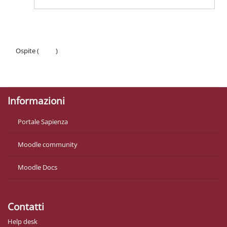
Ospite (
Login
)
Politiche
Ottieni l'app mobile
Informazioni
Portale Sapienza
Moodle community
Moodle Docs
Contatti
Help desk