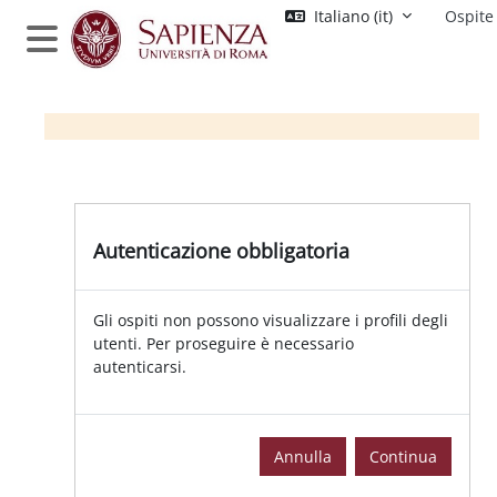
Vai al contenuto principale
Italiano ‎(it)‎
Ospite
Pannello laterale
Autenticazione obbligatoria
Gli ospiti non possono visualizzare i profili degli
utenti. Per proseguire è necessario
autenticarsi.
Annulla
Continua