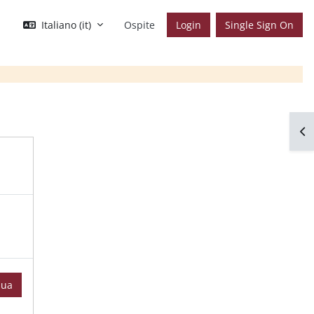
Italiano ‎(it)‎
Ospite
Login
Single Sign On
Apr
nua