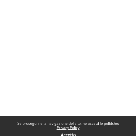
Se prosegui nella navigazione del sito, ne accetti le politiche:
Privacy Policy
Accetto