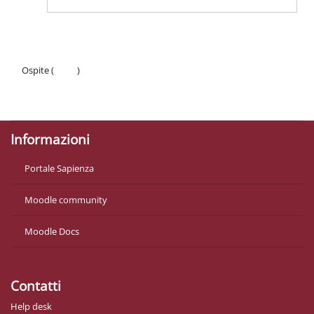
Ospite (
Login
)
Politiche
Ottieni l'app mobile
Informazioni
Portale Sapienza
Moodle community
Moodle Docs
Contatti
Help desk