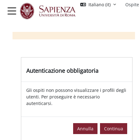
Vai al contenuto principale
Italiano ‎(it)‎
Ospite
Pannello laterale
Autenticazione obbligatoria
Gli ospiti non possono visualizzare i profili degli
utenti. Per proseguire è necessario
autenticarsi.
Annulla
Continua