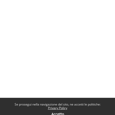
Se prosegui nella navigazione del sito, ne accetti le politiche:
Privacy Policy
Accetto