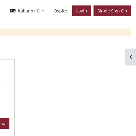
Italiano ‎(it)‎
Ospite
Login
Single Sign On
Apr
nua