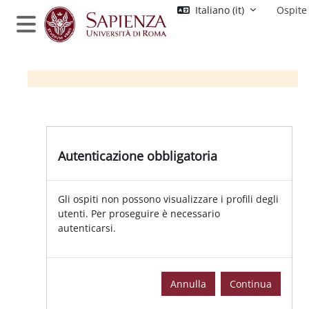
Vai al contenuto principale
Italiano ‎(it)‎
Ospite
Pannello laterale
Autenticazione obbligatoria
Gli ospiti non possono visualizzare i profili degli
utenti. Per proseguire è necessario
autenticarsi.
Annulla
Continua