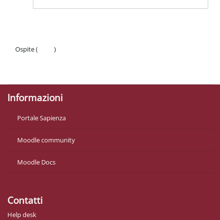
Ospite (
Login
)
Politiche
Ottieni l'app mobile
Informazioni
Portale Sapienza
Moodle community
Moodle Docs
Contatti
Help desk