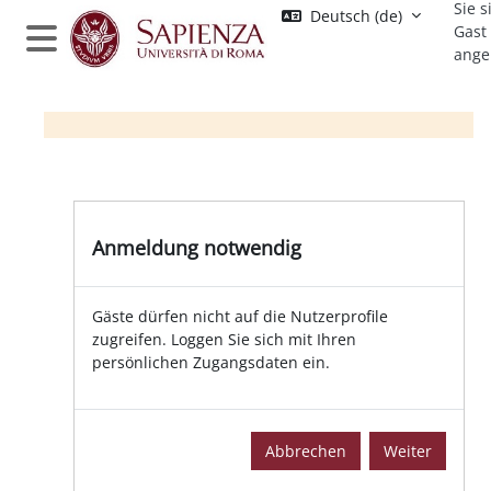
Sie s
Zum Hauptinhalt
Deutsch ‎(de)‎
Gast
ange
Website-Übersicht
Anmeldung notwendig
Gäste dürfen nicht auf die Nutzerprofile
zugreifen. Loggen Sie sich mit Ihren
persönlichen Zugangsdaten ein.
Abbrechen
Weiter