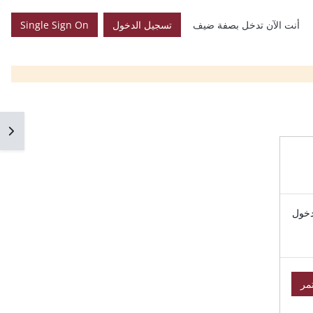
أنت الآن تدخل بصفة ضيف
تسجيل الدخول
Single Sign On
فتح 
دخول
مر