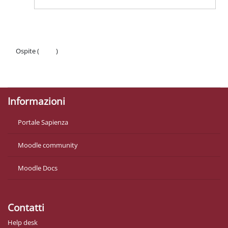
Ospite (
Login
)
Politiche
Ottieni l'app mobile
Informazioni
Portale Sapienza
Moodle community
Moodle Docs
Contatti
Help desk