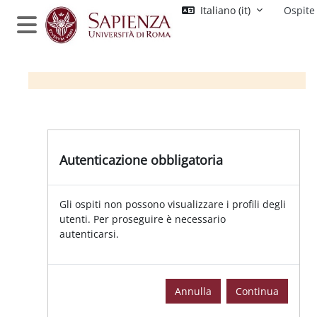
Vai al contenuto principale
Italiano ‎(it)‎
Ospite
Pannello laterale
Autenticazione obbligatoria
Gli ospiti non possono visualizzare i profili degli
utenti. Per proseguire è necessario
autenticarsi.
Annulla
Continua