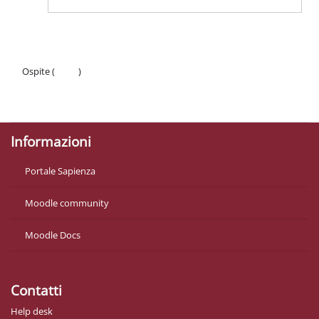
Ospite (
Login
)
Politiche
Ottieni l'app mobile
Informazioni
Portale Sapienza
Moodle community
Moodle Docs
Contatti
Help desk