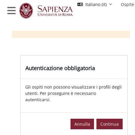
Vai al contenuto principale
Italiano ‎(it)‎
Ospite
Pannello laterale
Autenticazione obbligatoria
Gli ospiti non possono visualizzare i profili degli
utenti. Per proseguire è necessario
autenticarsi.
Annulla
Continua