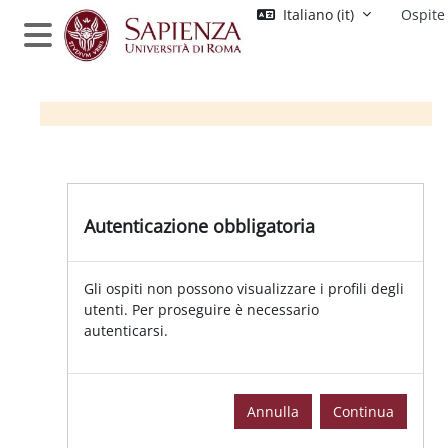
Vai al contenuto principale
Italiano ‎(it)‎
Ospite
Pannello laterale
Autenticazione obbligatoria
Gli ospiti non possono visualizzare i profili degli
utenti. Per proseguire è necessario
autenticarsi.
Annulla
Continua