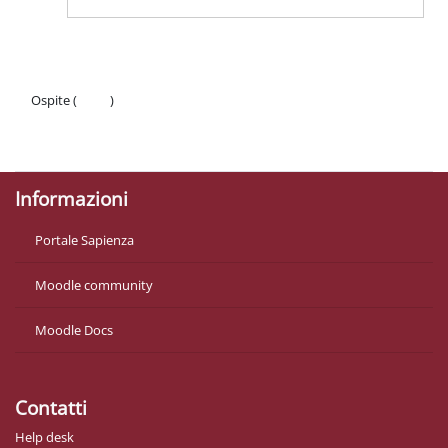
Ospite (
Login
)
Politiche
Ottieni l'app mobile
Informazioni
Portale Sapienza
Moodle community
Moodle Docs
Contatti
Help desk