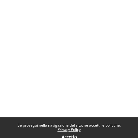
Se prosegui nella navigazione del sito, ne accetti le politiche:
Privacy Policy
Accetto