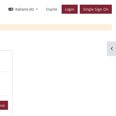
Italiano ‎(it)‎
Ospite
Login
Single Sign On
Apr
nua