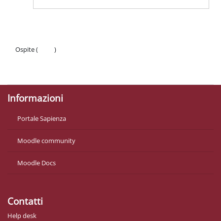
Ospite (
Login
)
Politiche
Ottieni l'app mobile
Informazioni
Portale Sapienza
Moodle community
Moodle Docs
Contatti
Help desk