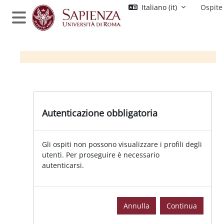
Vai al contenuto principale
Italiano ‎(it)‎
Ospite
Pannello laterale
Autenticazione obbligatoria
Gli ospiti non possono visualizzare i profili degli
utenti. Per proseguire è necessario
autenticarsi.
Annulla
Continua