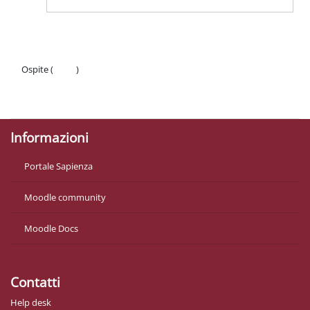
Ospite (
Login
)
Politiche
Ottieni l'app mobile
Informazioni
Portale Sapienza
Moodle community
Moodle Docs
Contatti
Help desk