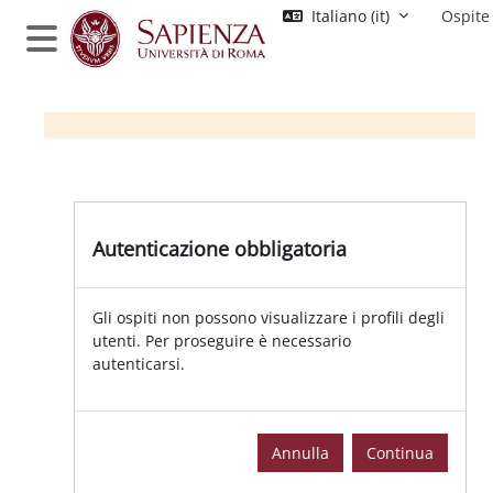
Vai al contenuto principale
Italiano ‎(it)‎
Ospite
Pannello laterale
Autenticazione obbligatoria
Gli ospiti non possono visualizzare i profili degli
utenti. Per proseguire è necessario
autenticarsi.
Annulla
Continua