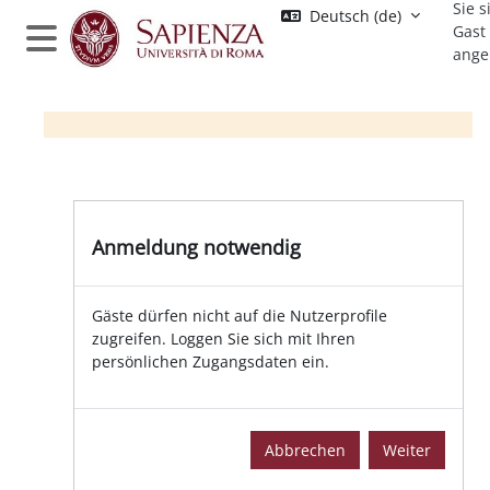
Sie s
Zum Hauptinhalt
Deutsch ‎(de)‎
Gast
ange
Website-Übersicht
Anmeldung notwendig
Gäste dürfen nicht auf die Nutzerprofile
zugreifen. Loggen Sie sich mit Ihren
persönlichen Zugangsdaten ein.
Abbrechen
Weiter