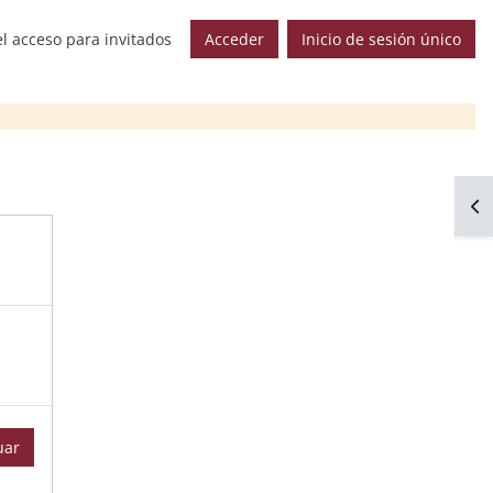
l acceso para invitados
Acceder
Inicio de sesión único
Abr
uar