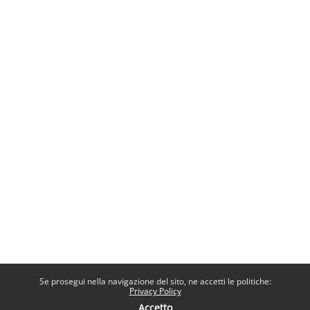
Se prosegui nella navigazione del sito, ne accetti le politiche:
Privacy Policy
Accetto