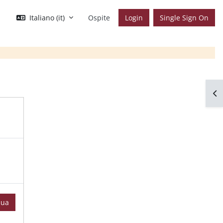
Italiano ‎(it)‎
Ospite
Login
Single Sign On
Apr
nua