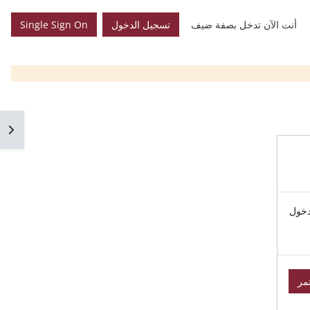
أنت الآن تدخل بصفة ضيف
تسجيل الدخول
Single Sign On
فتح 
دخول
مر