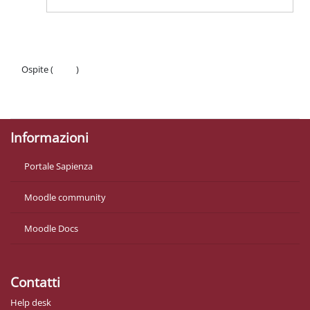
Ospite (
Login
)
Politiche
Ottieni l'app mobile
Informazioni
Portale Sapienza
Moodle community
Moodle Docs
Contatti
Help desk