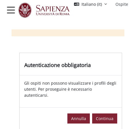
Vai al contenuto principale
Italiano ‎(it)‎
Ospite
Pannello laterale
Autenticazione obbligatoria
Gli ospiti non possono visualizzare i profili degli
utenti. Per proseguire è necessario
autenticarsi.
Annulla
Continua