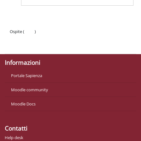
Ospite (
Login
)
Politiche
Ottieni l'app mobile
Informazioni
Portale Sapienza
Moodle community
Moodle Docs
Contatti
Help desk