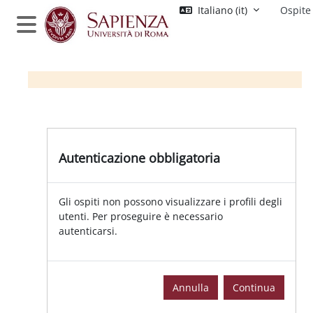
Vai al contenuto principale
Italiano ‎(it)‎
Ospite
Pannello laterale
Autenticazione obbligatoria
Gli ospiti non possono visualizzare i profili degli
utenti. Per proseguire è necessario
autenticarsi.
Annulla
Continua