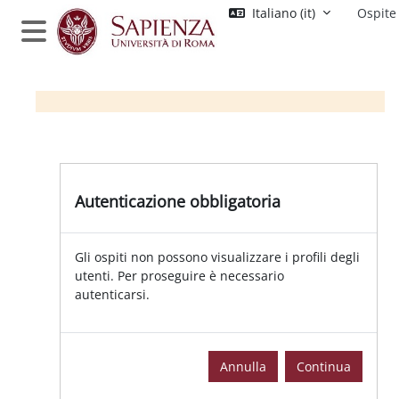
Vai al contenuto principale
Italiano ‎(it)‎
Ospite
Pannello laterale
Autenticazione obbligatoria
Gli ospiti non possono visualizzare i profili degli
utenti. Per proseguire è necessario
autenticarsi.
Annulla
Continua