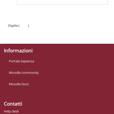
Ospite (
Login
)
Politiche
Ottieni l'app mobile
Informazioni
Portale Sapienza
Moodle community
Moodle Docs
Contatti
Help desk