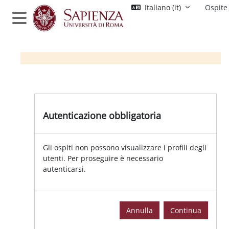
Vai al contenuto principale
Italiano ‎(it)‎
Ospite
Pannello laterale
Autenticazione obbligatoria
Gli ospiti non possono visualizzare i profili degli
utenti. Per proseguire è necessario
autenticarsi.
Annulla
Continua