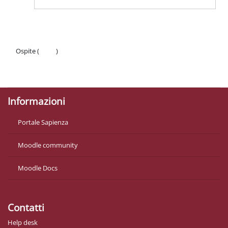
Ospite (
Login
)
Politiche
Ottieni l'app mobile
Informazioni
Portale Sapienza
Moodle community
Moodle Docs
Contatti
Help desk