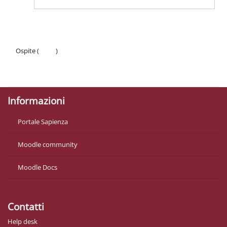
Ospite (
Login
)
Politiche
Ottieni l'app mobile
Informazioni
Portale Sapienza
Moodle community
Moodle Docs
Contatti
Help desk