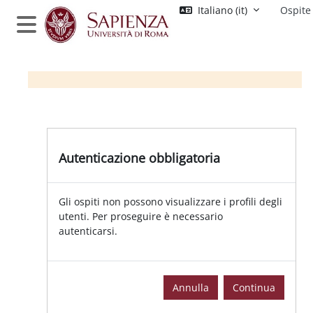
Vai al contenuto principale
Italiano ‎(it)‎
Ospite
Pannello laterale
Autenticazione obbligatoria
Gli ospiti non possono visualizzare i profili degli
utenti. Per proseguire è necessario
autenticarsi.
Annulla
Continua