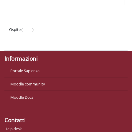
Ospite (
Login
)
Politiche
Ottieni l'app mobile
Informazioni
Portale Sapienza
Moodle community
Moodle Docs
Contatti
Help desk