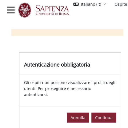
Vai al contenuto principale
Italiano ‎(it)‎
Ospite
Pannello laterale
Autenticazione obbligatoria
Gli ospiti non possono visualizzare i profili degli
utenti. Per proseguire è necessario
autenticarsi.
Annulla
Continua