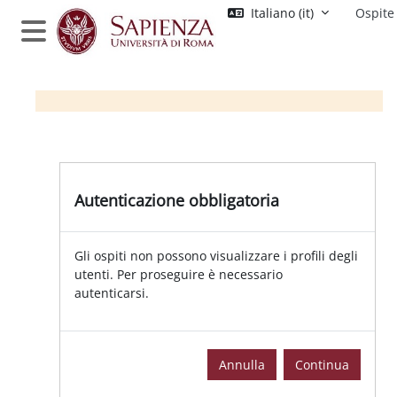
Vai al contenuto principale
Italiano ‎(it)‎
Ospite
Pannello laterale
Autenticazione obbligatoria
Gli ospiti non possono visualizzare i profili degli
utenti. Per proseguire è necessario
autenticarsi.
Annulla
Continua