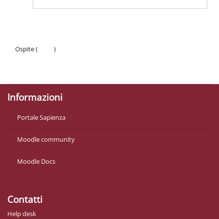
Ospite (
Login
)
Politiche
Ottieni l'app mobile
Informazioni
Portale Sapienza
Moodle community
Moodle Docs
Contatti
Help desk