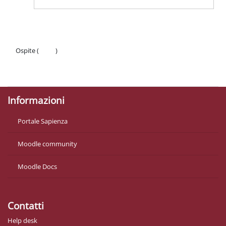
Ospite (
Login
)
Politiche
Ottieni l'app mobile
Informazioni
Portale Sapienza
Moodle community
Moodle Docs
Contatti
Help desk