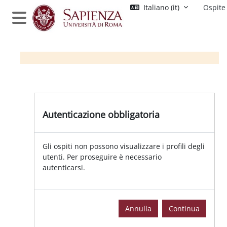
Vai al contenuto principale
Italiano ‎(it)‎
Ospite
Pannello laterale
Autenticazione obbligatoria
Gli ospiti non possono visualizzare i profili degli
utenti. Per proseguire è necessario
autenticarsi.
Annulla
Continua