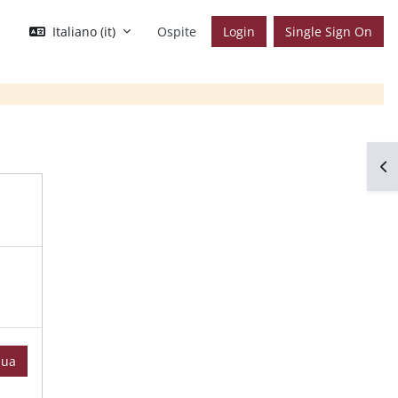
Italiano ‎(it)‎
Ospite
Login
Single Sign On
Apr
nua