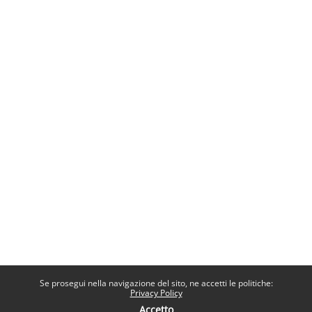
Se prosegui nella navigazione del sito, ne accetti le politiche:
Privacy Policy
Accetto