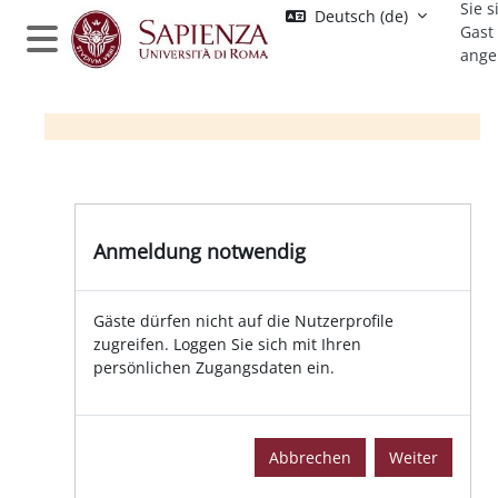
Sie s
Zum Hauptinhalt
Deutsch ‎(de)‎
Gast
ange
Website-Übersicht
Anmeldung notwendig
Gäste dürfen nicht auf die Nutzerprofile
zugreifen. Loggen Sie sich mit Ihren
persönlichen Zugangsdaten ein.
Abbrechen
Weiter