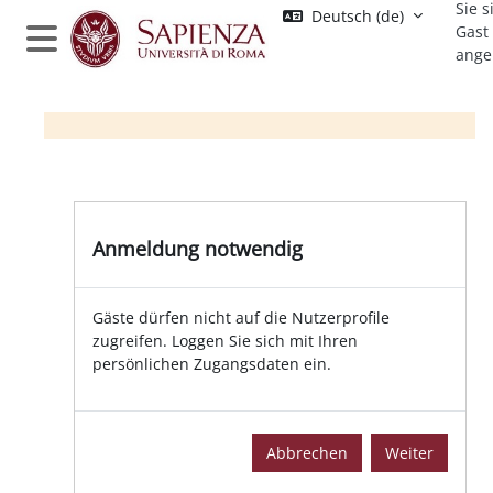
Sie s
Zum Hauptinhalt
Deutsch ‎(de)‎
Gast
ange
Website-Übersicht
Anmeldung notwendig
Gäste dürfen nicht auf die Nutzerprofile
zugreifen. Loggen Sie sich mit Ihren
persönlichen Zugangsdaten ein.
Abbrechen
Weiter