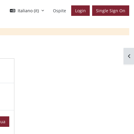
Italiano ‎(it)‎
Ospite
Login
Single Sign On
Apr
nua