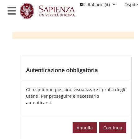
Vai al contenuto principale
Italiano ‎(it)‎
Ospite
Pannello laterale
Autenticazione obbligatoria
Gli ospiti non possono visualizzare i profili degli
utenti. Per proseguire è necessario
autenticarsi.
Annulla
Continua