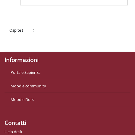
Ospite (
Login
)
Politiche
Ottieni l'app mobile
Informazioni
Portale Sapienza
Moodle community
Moodle Docs
Contatti
Help desk