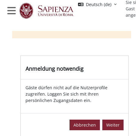
Sie s
Zum Hauptinhalt
Deutsch ‎(de)‎
Gast
ange
Website-Übersicht
Anmeldung notwendig
Gäste dürfen nicht auf die Nutzerprofile
zugreifen. Loggen Sie sich mit Ihren
persönlichen Zugangsdaten ein.
Abbrechen
Weiter