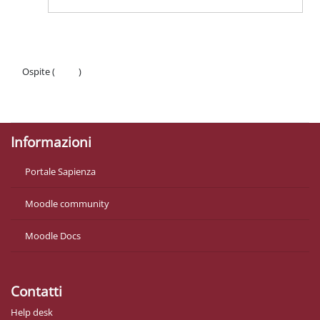
Ospite (
Login
)
Politiche
Ottieni l'app mobile
Informazioni
Portale Sapienza
Moodle community
Moodle Docs
Contatti
Help desk