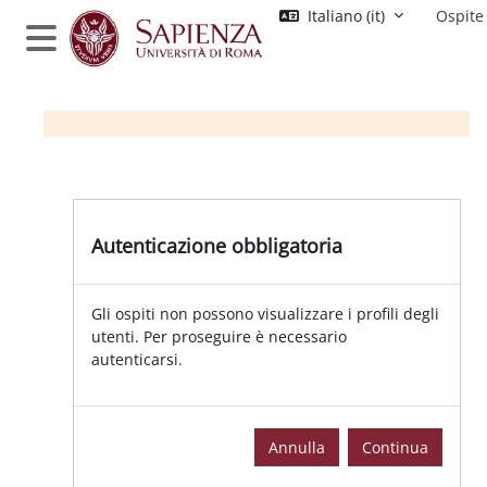
Vai al contenuto principale
Italiano ‎(it)‎
Ospite
Pannello laterale
Autenticazione obbligatoria
Gli ospiti non possono visualizzare i profili degli
utenti. Per proseguire è necessario
autenticarsi.
Annulla
Continua