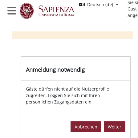
Sie s
Zum Hauptinhalt
Deutsch ‎(de)‎
Gast
ange
Website-Übersicht
Anmeldung notwendig
Gäste dürfen nicht auf die Nutzerprofile
zugreifen. Loggen Sie sich mit Ihren
persönlichen Zugangsdaten ein.
Abbrechen
Weiter