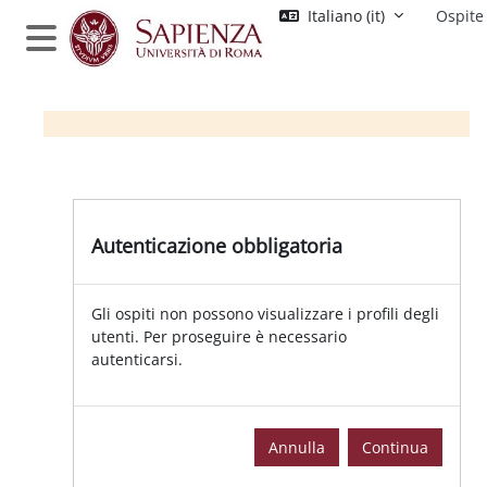
Vai al contenuto principale
Italiano ‎(it)‎
Ospite
Pannello laterale
Autenticazione obbligatoria
Gli ospiti non possono visualizzare i profili degli
utenti. Per proseguire è necessario
autenticarsi.
Annulla
Continua