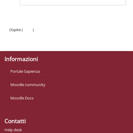
Ospite (
Login
)
Politiche
Ottieni l'app mobile
Informazioni
Portale Sapienza
Moodle community
Moodle Docs
Contatti
Help desk