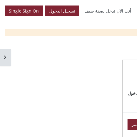
أنت الآن تدخل بصفة ضيف
تسجيل الدخول
Single Sign On
فتح 
دخول
مر